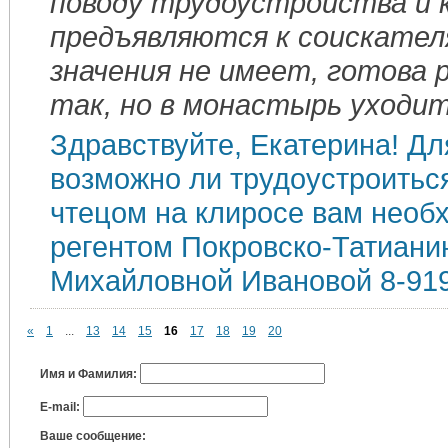
поводу трудоустройства и 
предъявляются к соискате
значения не имеет, готова
так, но в монастырь уходит
Здравствуйте, Екатерина! Для
возможно ли трудоустроитьс
чтецом на клиросе вам необх
регентом Покровско-Татиани
Михайловной Ивановой 8-919
«
1
...
13
14
15
16
17
18
19
20
Имя и Фамилия:
E-mail:
Ваше сообщение: