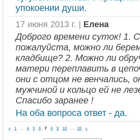
упокоении души.
17 июня 2013 г. |
Елена
Доброго времени суток! 1. 
пожалуйста, можно ли бере
кладбище? 2. Можно ли обру
матери переплавить в цепоч
они с отцом не венчались, о
мужчиной и кольцо ей не лез
Спасибо заранее !
На оба вопроса ответ - да.
«
1
...
4
5
6
7
8
9
10
...
20
»