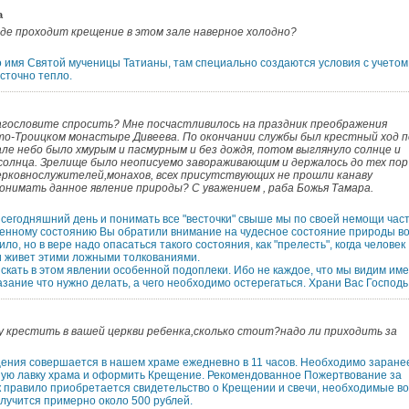
а
де проходит крещение в этом зале наверное холодно?
 имя Святой мученицы Татианы, там специально создаются условия с учетом
осточно тепло.
агословите спросить? Мне посчастливилось на праздник преображения
ято-Троицком монастыре Дивеева. По окончании службы был крестный ход п
ле небо было хмурым и пасмурным и без дождя, потом выглянуло солнце и
 солнца. Зрелище было неописуемо завораживающим и держалось до тех пор
церковнослужителей,монахов, всех присутствующих не прошли канаву
онимать данное явление природы? С уважением , раба Божья Тамара.
в сегодняшний день и понимать все "весточки" свыше мы по своей немощи час
енному состоянию Вы обратили внимание на чудесное состояние природы в
ло, но в вере надо опасаться такого состояния, как "прелесть", когда человек
и живет этими ложными толкованиями.
искать в этом явлении особенной подоплеки. Ибо не каждое, что мы видим им
ание что нужно делать, а чего необходимо остерегаться. Храни Вас Господь
у крестить в вашей церкви ребенка,сколько стоит?надо ли приходить за
щения совершается в нашем храме ежедневно в 11 часов. Необходимо заране
нную лавку храма и оформить Крещение. Рекомендованное Пожертвование за
к правило приобретается свидетельство о Крещении и свечи, необходимые во
лучится примерно около 500 рублей.