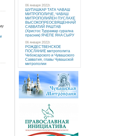
06 января 2022г.
ШУПАШКАР ТАТА ЧAВАШ
МИТРОПОЛИЧE, ЧAВАШ
МИТРОПОЛИЙEН ПУCЛAХE
ВЫСОКОПРЕОСВЯЩЕННAЙ
му
САВВАТИЙ РАШТАВ
(Христос Туррaмaр cуралнa
праcник) ЯЧEПЕ ЯНA CЫРУ
и
06 января 2022г.
РОЖДЕСТВЕНСКОЕ
ПОСЛАНИЕ митрополита
Чебоксарского и Чувашского
Савватия, главы Чувашской
митрополии