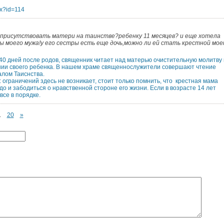
px?id=114
 присутствовать матери на таинстве?ребенку 11 месяцев? и еще хотела
ы моего мужа!у его сестры есть еще дочь,можно ли ей стать крестной мое
40 дней после родов, священник читает над матерью очистительную молитву 
нии своего ребенка. В нашем храме священнослужители совершают чтение
лом Таиснства.
 ограничений здесь не возникает, стоит только помнить, что крестная мама
о и забодиться о нравственной стороне его жизни. Если в возрасте 14 лет
все в порядке.
.
20
»