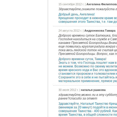
15 сентября 2012 г. |
Ангелина Филиппов
Здравствуйте,скажите пожалуйста г
Добрый день, Ангелина!
Крещение проходит в нижнем храме во
совершения этого Таинства, т.е. там д
24 августа 2012 г. |
Андроникова Тамара
Доброго времени суток Батюшка, бл
Господня находиться на службе в Св
канавке Пресвятой Богородицы.Внача
еще появилась круглая радуга вокруг
пока весь людской поток не считая 
Пресвятой Богородицы. Вопрос, как п
Доброго времени суток, Тамара!
Знать о том, что Господь пошлет нам 
не можем. Возможно по своему молитв
время кресного хода и Вас это вдохнови
становится пророком и толкователем 
Сохраните это в себе и не пытайтесь 
материальное применение, прямое указ
30 июля 2012 г. |
наталья ушакова
здравствуйте,можно ли в эту суббот
ранее?спасибо за ответ
Здравствуйте, Наталья! Таинство Кре
(минимум за 20 минут) подойти в ико
совершение Таинства - 400 рублей. Ка
время Таинства, в общей сложности по