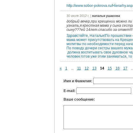
http://www.sobor-pokrova.ru/Hierarhy.as
30 июля 2012 г. |
наталья ушакова
добрый вечер,при крещении можно ли
узнать,я крестная мама у сына сестр
сыну???ей 14лет.спасибо за ответ!!!
Здравствйте, Наталья!По прошествии 
мама может присутствовать на Креще
молитвы по необходимости перед нача
По поводу дочери сестры вашего мужа:
должна воспитывать свое духовное чад
человек готов уже этим заниматься, то 
«
1
...
11
12
13
14
15
16
17
..
Имя и Фамилия:
E-mail:
Ваше сообщение: