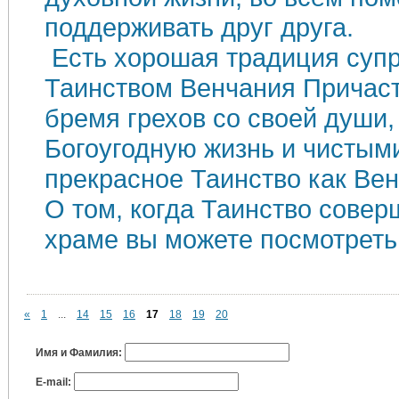
поддерживать друг друга.
Есть хорошая традиция супр
Таинством Венчания Причаст
бремя грехов со своей души,
Богоугодную жизнь и чистыми
прекрасное Таинство как Вен
О том, когда Таинство сове
храме вы можете посмотреть
«
1
...
14
15
16
17
18
19
20
Имя и Фамилия:
E-mail: