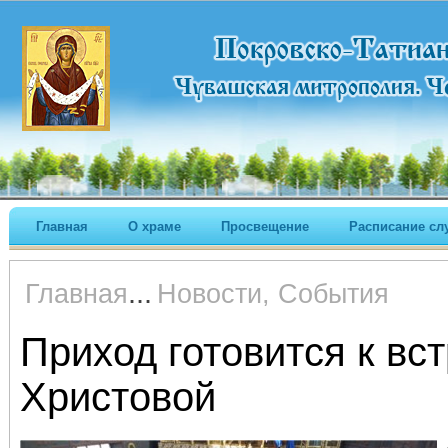
Главная
О храме
Просвещение
Расписание сл
...
Главная
Новости, События
Приход готовится к вс
Христовой