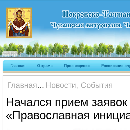
Главная
О храме
Просвещение
Расписание сл
...
Главная
Новости, События
Начался прием заявок 
«Православная иници