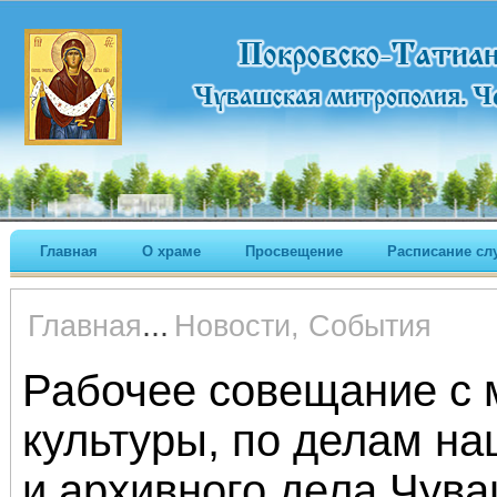
Главная
О храме
Просвещение
Расписание сл
...
Главная
Новости, События
Рабочее совещание с 
культуры, по делам н
и архивного дела Чув