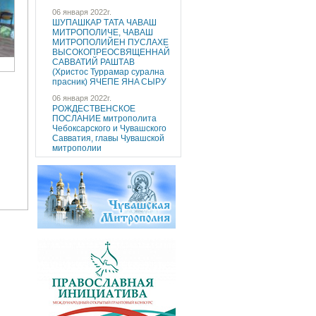
06 января 2022г.
ШУПАШКАР ТАТА ЧAВАШ
МИТРОПОЛИЧE, ЧAВАШ
МИТРОПОЛИЙEН ПУCЛAХE
ВЫСОКОПРЕОСВЯЩЕННAЙ
САВВАТИЙ РАШТАВ
(Христос Туррaмaр cуралнa
праcник) ЯЧEПЕ ЯНA CЫРУ
06 января 2022г.
РОЖДЕСТВЕНСКОЕ
ПОСЛАНИЕ митрополита
Чебоксарского и Чувашского
Савватия, главы Чувашской
митрополии