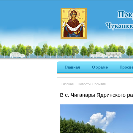
Главная
О храме
Просв
...
Главная
Новости, События
В с. Чиганары Ядринского 