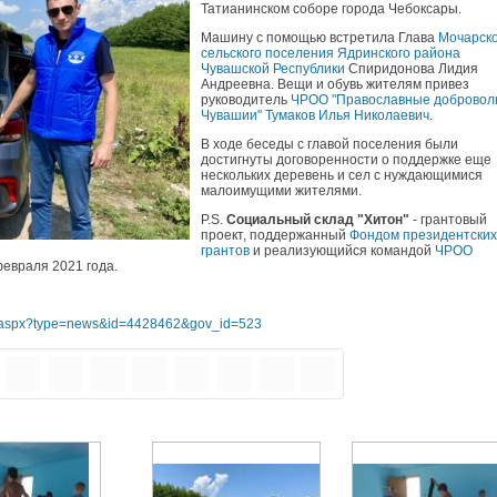
Татианинском соборе города Чебоксары.
Машину с помощью встретила Глава
Мочарско
сельского поселения Ядринского района
Чувашской Республики
Спиридонова Лидия
Андреевна. Вещи и обувь жителям привез
руководитель
ЧРОО "Православные добровол
Чувашии"
Тумаков Илья Николаевич
.
В ходе беседы с главой поселения были
достигнуты договоренности о поддержке еще
нескольких деревень и сел с нуждающимися
малоимущими жителями.
P.S.
Социальный склад "Хитон"
- грантовый
проект, поддержанный
Фондом президентских
грантов
и реализующийся командой
ЧРОО
евраля 2021 года.
nfo.aspx?type=news&id=4428462&gov_id=523