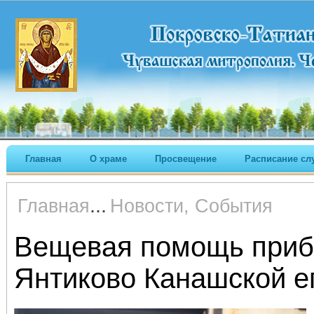
Главная
О храме
Просвещение
Расписание сл
...
Главная
Новости, События
Вещевая помощь приб
Янтиково Канашской е