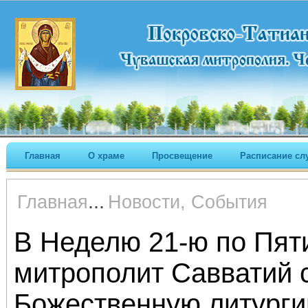
Главная
О храме
Просвещение
Расписание сл
...
Главная
Новости, События
В Неделю 21-ю по Пят
митрополит Савватий
Божественную литурги