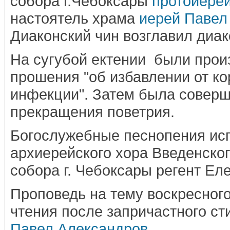
собора г.Чебоксары
протоиере
настоятель храма
иерей Павел
Диаконский чин возглавил диак
На сугубой ектении были про
прошения "об избавлении от к
инфекции". Затем была соверш
прекращения поветрия.
Богослужебные песнопения ис
архиерейского хора Введенско
собора г. Чебоксары регент Ел
Проповедь на тему воскресного
чтения после запричастного с
Павел Александров
.