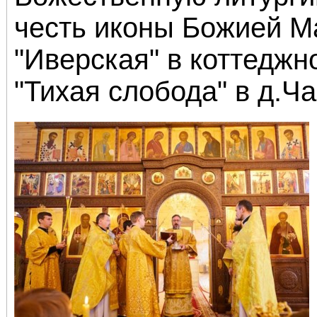
честь иконы Божией М
"Иверская" в коттеджн
"Тихая слобода" в д.Ч