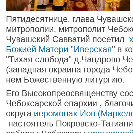
Пятидесятнице, глава Чувашск
митрополии, митрополит Чебок
Чувашский Савватий посетил
х
Божией Матери "Иверская
" в 
"Тихая слобода" д.Чандрово Ч
(западная окраина города Чебо
нем Божественную литургию.
Его Высокопреосвященству со
Чебоксарской епархии , благоч
округа
иеромонах Иов (Маркел
настоятель Покровско-Татиани