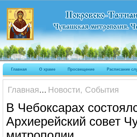
Главная
О храме
Просвещение
Расписание сл
...
Главная
Новости, События
В Чебоксарах состоял
Архиерейский совет Ч
митрополии