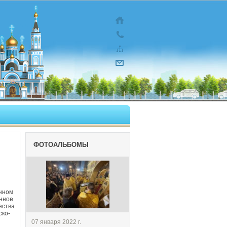
ФОТОАЛЬБОМЫ
енном
енное
ества
ско-
07 января 2022 г.