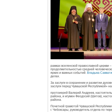
рамках вселенской православной церкви –
продолжительностью средней человеческо
ярких и важных событий.
Владыка Савват
делах.
За заслуги в сохранении и развитии духо
заслуги перед Чувашской Республикой» н
протоиерей Валерий Андреев, настоятель
района, и игумен Феодосий (Шитов), наст
района.
Почетной грамотой Чувашской Республики
г. Чебоксары, руководитель отдела по т