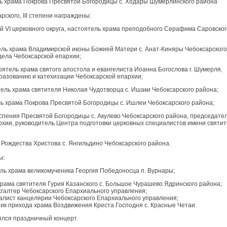
ь храма Покрова Пресвятой Богородицы с. Ходары Шумерлинского района
ского, III степени награждены:
 VI церковного округа, настоятель храма преподобного Серафима Саровского
ель храма Владимирской иконы Божией Матери с. Анат-Киняры Чебоксарского
дела Чебоксарской епархии;
ятель храма святого апостола и евангелиста Иоанна Богослова г. Шумерля,
разованию и катехизации Чебоксарской епархии;
ель храма святителя Николая Чудотворца с. Ишаки Чебоксарского района;
ь храма Покрова Пресвятой Богородицы с. Ишлеи Чебоксарского района;
спения Пресвятой Богородицы с. Акулево Чебоксарского района, председате
рхии, руководитель Центра подготовки церковных специалистов имени святи
Рождества Христова с. Янгильдино Чебоксарского района.
ы:
ель храма великомученика Георгия Победоносца п. Вурнары;
храма святителя Гурия Казанского с. Большое Чурашево Ядринского района;
алтер Чебоксарского Епархиального управления;
ист канцелярии Чебоксарского Епархиального управления;
 прихода храма Воздвижения Креста Господня с. Красные Четаи.
лся праздничный концерт.