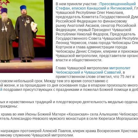
В нем приняли участие :
Преосвященнейший
Стефан, епископ Канашский и Янтиковский
, Г
Чувашской Республики Олег Николаев,
председатель Комитета Государственной Ду
Российской Федерации по финансовому
рынку Анатолий Аксаков, сенатор Российской
Федерации, первый Президент Чувашской
Республики Николай Федоров, Председатель
Государственного Совета Чувашской Республ
Леонид Черкесов, глава города Чебоксары Ол
Кортунов и глава администрации города
Чебоксары Денис Спирин, клирики и прихожа
Чувашской митрополии, представители орган
власти и общественности.
Глава Чувашской митрополии
митрополит
Чебоксарский и Чувашский Савватий
, в
приветственном слове отметил, что 75 лет в
 совсем небольшой срок. Между тем это время сопоставимо с
й жизни, и за прошедшие со дня основания годы в епархии произошло много
ий
поздравил присутствующих с праздниками и пожелал Божией помощи в до
вных и нравственных традиций и плодотворную деятельность медалью ордена
аграждены:
 храма во имя Иконы Божией Матери «Казанская» села Альгешево Чебоксарс
оятель Александро-Невского мужского монастыря в селе Кюрегаси Моргаушско
 награжден протоиерей Алексий Павлов, клирик храма Воскресения Христова
юремному служению Чувашской митрополии.