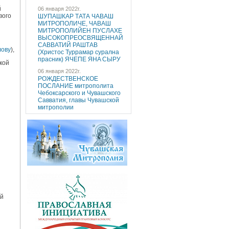
й
06 января 2022г.
вого
ШУПАШКАР ТАТА ЧAВАШ
МИТРОПОЛИЧE, ЧAВАШ
МИТРОПОЛИЙEН ПУCЛAХE
ВЫСОКОПРЕОСВЯЩЕННAЙ
САВВАТИЙ РАШТАВ
лову
),
(Христос Туррaмaр cуралнa
праcник) ЯЧEПЕ ЯНA CЫРУ
кой
06 января 2022г.
РОЖДЕСТВЕНСКОЕ
ПОСЛАНИЕ митрополита
Чебоксарского и Чувашского
Савватия, главы Чувашской
митрополии
ой