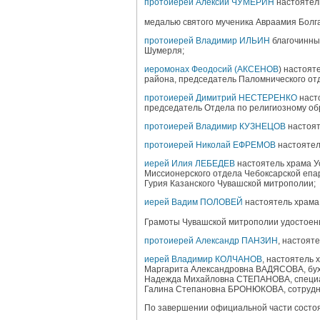
протоиерей Алексий ЧУМЕРИН
настоятел
медалью святого мученика Авраамия Болгар
протоиерей Владимир ИЛЬИН
благочинный
Шумерля;
иеромонах Феодосий (АКСЕНОВ
) настоят
района, председатель Паломнического от
протоиерей Димитрий НЕСТЕРЕНКО
насто
председатель Отдела по религиозному об
протоиерей Владимир КУЗНЕЦОВ
настоят
протоиерей Николай ЕФРЕМОВ
настоятел
иерей Илия ЛЕБЕДЕВ
настоятель храма У
Миссионерского отдела Чебоксарской епа
Гурия Казанского Чувашской митрополии;
иерей Вадим ПОЛОВЕЙ
настоятель храма 
Грамоты Чувашской митрополии удостоен
протоиерей Александр ПАНЗИН
, настоят
иерей Владимир КОЛЧАНОВ
, настоятель 
Маргарита Александровна ВАДЯСОВА, бухг
Надежда Михайловна СТЕПАНОВА, специал
Галина Степановна БРОНЮКОВА, сотрудник
По завершении официальной части состоя