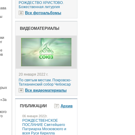
РОЖДЕСТВО ХРИСТОВО.
Божественная литургия
лава
Все фотоальбомы
мы
ВИДЕОМАТЕРИАЛЫ
ики
ег
не
ов
20 января 2022 г.
По святым местам. Покровско-
Татианинский собор Чебоксар
брых
Все видеоматериалы
 «За
ПУБЛИКАЦИИ
Архив
кого
го
06 января 2022г.
РОЖДЕСТВЕНСКОЕ
ПОСЛАНИЕ Святейшего
Патриарха Московского и
всея Руси Кирилла