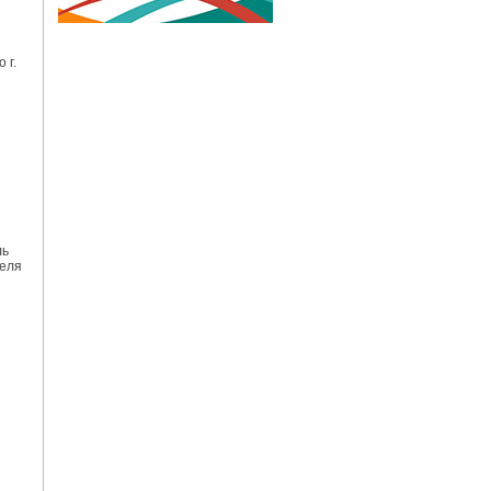
 г.
ль
теля