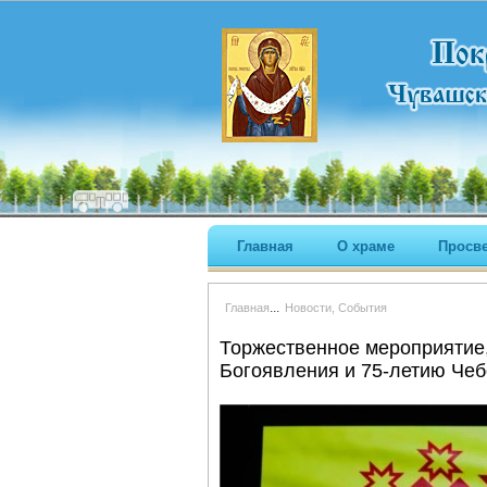
Главная
О храме
Просв
...
Главная
Новости, События
Торжественное мероприятие
Богоявления и 75-летию Чеб