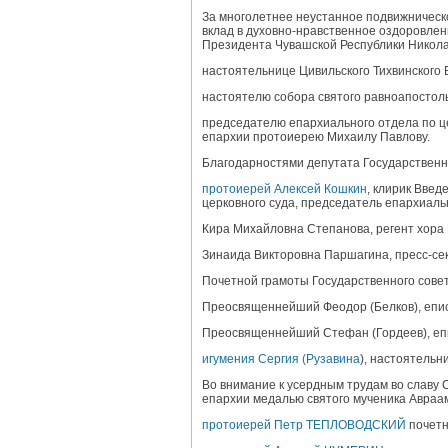
За многолетнее неустанное подвижничес
вклад в духовно-нравственное оздоровле
Президента Чувашской Республики Никола
настоятельнице Цивильского Тихвинского 
настоятелю собора святого равноапостол
председателю епархиального отдела по ц
епархии протоиерею Михаилу Павлову.
Благодарностями депутата Государственн
протоиерей Алексей Кошкин
, клирик Введ
церковного суда, председатель епархиаль
Кира Михайловна Степанова, регент хора 
Зинаида Викторовна Паршагина, пресс-се
Почетной грамоты Государственного сове
Преосвященнейший Феодор (Белков), епис
Преосвященнейший Стефан (Гордеев), епи
игумения Сергия (Рузавина
), настоятельн
Во внимание к усердным трудам во славу 
епархии медалью святого мученика Авраам
протоиерей Петр ТЕПЛОВОДСКИЙ
почетн