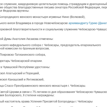
кое служение, каждодневную целительную помощь страждущим и драгоценны
ние общества благодарственные письма сенатора Российской Федерации, пер
я Федорова вручены:
Богородицкого женского монастыря игуменье Нине (Волковой),
ьного князя Владимира в городе Новочебоксарске
архимандриту Гурию (Дани
ерковной благотворительности и социальному служению Чебоксарско-Чувашс
ой Думы Анатолия Аксакова отмечены:
енского кафедрального собора г. Чебоксары, председатель епархиального
ной комиссии по брачным вопросам,
Покровско-Татианинского собора,
кретарь Чебоксарской епархии.
та Чувашской Республики удостоены:
коп Алатырский и Порецкий,
скоп Канашский и Янтиковский,
ица Спасо-Преображенского женского монастыря г. Чебоксары.
Святой Церкви,в связи с 75-летием со дня образования Чебоксарско-Чувашск
ия Болгарского, II степени награждены:
ый настоятель храма Успения Пресвятой Богородицы г. Чебоксары