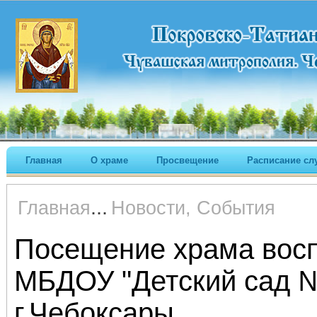
Главная
О храме
Просвещение
Расписание сл
...
Главная
Новости, События
Посещение храма вос
МБДОУ "Детский сад №
г.Чебоксары.