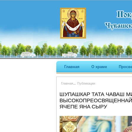
Главная
О храме
Просв
...
Главная
Публикации
ШУПАШКАР ТАТА ЧAВАШ М
ВЫСОКОПРЕОСВЯЩЕННAЙ С
ЯЧEПЕ ЯНA CЫРУ