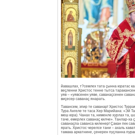
йaвашлaх, т?сeмлeх тата çынна юратас кa
вeçленни Христос тeнне тытса тaракансен
уяв – «уявсенeн уявe, савaнaçсенeн савaн
виçесeр савaнaç янaрать.
Тaвансем, эпир те савaнар! Христос Туррa
Турa Ангелe те таса Хeр Марийaна: «Эй Тас
мeш юрa). Чaнах та, нимeнле хурлaх та, ш
тaчe, eмeрлeх савaнaç килчe». Тaнлар-ха 
савaнaçпа савaнса киленер! Çакaн пек са
ярать. Христос чeрeлсе тaни – ахаль хaва
тамaка аркатнине, çeнeрен пуçланнa пурa