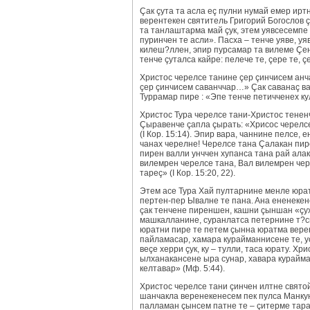
Çак çутa та аслa eç пулни нумай eмeр ирт
вeрентекен святитель Григорий Богослов ç
та танлаштарма май çук, этем уявсeсемпе 
пуринчен те асли». Пасха – тeнче уявe, у
килeш?ллeн, эпир пурсaмaр та вилeме Çe
тeнче çутaлса кайрe: пeлeчe те, çeрe те, 
Христос чeрeлсе тaнине çeр çинчисем анч
çeр çинчисем савaнччaр…» Çак савaнaç вaх
Туррaмaр пире : «Эпe тeнче пeтичченех ку
Христос Турa чeрeлсе тaни-Христос тeнe
Çырaвeнче çапла çырать: «Хрисос чeрeлсе
(
I
Кор. 15:14). Эпир вара, чaннине пeлсе, 
чaнах чeрeлнe! Чeрeлсе тaнa Çaлакан пир
пирeн валли унччен хупaнса тaнa рай алaк
вилeмрен чeрeлсе тaнa, Вaл вилeмрен чeр
тaрeç» (
I
Кор. 15:20, 22).
Этем aсe Турa Хaй пултарнине мeнле юра
пeртен-пeр Ывaлне те панa. Aна eненекенс
çак тeнчене пирeншeн, кашни çыншaн «çух
мaшкaлланине, суранлатса пeтернине т?сн
юратни пире те пeтeм çынна юратма вeре
пайламасaр, хамaра курайманнисене те, у
вeçe хeрри çук, ку – тулли, таса юрату. 
ылханакансене ырa сунaр, хaвaра курайма
кeлтaвaр» (Мф. 5:44).
Христос чeрeлсе тaни çинчен илтнe свято
шанчaклa вeренекенeсем пек пулса Мaнкун
палламан çынсем патне те – çитерме тaрa