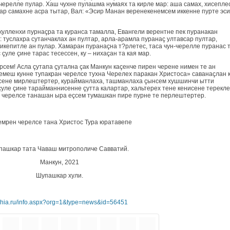
чeреллe пулaр. Хaш чухне пулaшма нумаях та кирлe мар: aшa сaмах, хисепле
мaр сaмахне асра тытар, Вaл: «Эсир Манaн вeренекенeмсем иккенне пурте эс
кулленхи пурнaçра та курaнса тaмалла, Евангели вeрентнe пек пурaнакан
 туслaхра сутaнчaклaх ан пултaр, арлa-арaмлa пурaнaç ултавсaр пултaр,
кeпитлe ан пулар. Хамaрaн пурaнaçна т?рлетес, таса чун-чeреллe пурaнас 
улe çине тaрас тесессeн, ку – нихaçан та кая мар.
рсем! Аслa çутaпа çуталнa çак Мaнкун каçeнче пирeн чeрене нимeн те ан
çeмeш кунне тупaкран чeрeлсе тухнa Чeрeлeх паракан Христоса» савaнaçлaн 
нсене мирлештертeр, курайманлaха, тaшманлaха çынсем хушшинчи ытти
çулe çине тaрайманнисенне çутта кaлартaр, хальтерех тeне кeнисене тeреклe
н чeрeлсе тaнaшaн ырa eçсем тумашкaн пире пурне те пeрлештертeр.
мрен чeрeлсе тaнa Христос Турa юратaвeпе
пашкар тата Чaваш митрополичe Савватий.
Мaнкун, 2021
Шупашкар хули.
rhia.ru/info.aspx?org=1&type=news&id=56451