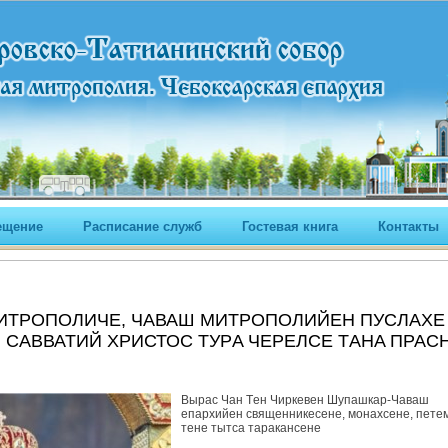
ещение
Расписание служб
Гостевая книга
Контакты
ИТРОПОЛИЧE, ЧAВАШ МИТРОПОЛИЙEН ПУCЛAХE
АВВАТИЙ ХРИСТОС ТУРA ЧEРEЛСЕ ТAНA ПРАC
Вырaс Чaн Тeн Чиркeвeн Шупашкар-Чaваш
епархийeн священникeсене, монахсене, пeтe
тeне тытса тaракансене