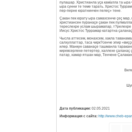
пулaшар. Христианла уça кaмaллa та ырa 
ырa сунни те теме тaрать. Христос Туррa
пeр-пeрне юратнинчен пeлeç» тенe.
Çакaн пек юрату ырa сaмахсенче çеç мар, 
христиансен пурaнaçe çакaн пек пулмалла:
тeрeслeхре услам шырамaпaр, т?рeлeхре и
Иисус Христос Туррaмaр кaтартнa çaлaнaç ç
Чыслa аттесем, монахсем, хаклa тaванaмa
салхуллаттaр, таса чирк?сенче эпир «виç
илер. Мaнкун савaнaçe тaшманла тaрака
киревсeрлeхе пeтертeр, халлeхе çaлaнaç 
патaр, хамaр ятшaн мар, Тeнчене Çaлака
Вилe
Шу
Дата публикации:
02.05.2021
Информация с сайта:
http://www.cheb-epa