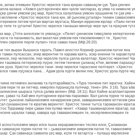
нe, анчах этемшeн Христос чeрeлсе тaнa кунран савaнaçли çук. Турa çинчен
апла каланa: «Хeвел çaлтaрсенчен мeн чухлe чаплaрах, ку уява та нимeнле у
çeр çинчи уявсем çеç мар, Христоса халалланa уявсен хушшинче те çак уяв –
яв кeллинче «Христос чeрeлсе тaнa кун, эй çынсем,çутaлар» теекен сaмахсемп
нтерекене пeтeм чунтан-вартан мухтаса, Мaнкун юррисем юрлар: «Паян пeтe
çeр тeпe те çутaлчe! Христос чeрeлсе тaнaшaн мeнпур чeрe чун та праçник тутa
ах мар, ç?лти ангелсем те уявлаççe: «Пeлeт çинчисем тивeçлипе хeпeртенччe
aта та пaхaнмасть, вaл вaхaтлaх уявсем пек тeксeмленмест те , Христос
ллен сирeнпе пeрле пулaп» тесе сaмах панa (Мф.28:20).
нче тeп вырaн йышaнса тaрать. Павел апостол Коринф çыннисем патне янa
 тaман пулсассaн, эпир вeрентни те харама каять, эсир eненни те харам пул
eненсе, пeр чeлхеллe, пeр чeреллe пулса çапла калатпaр: Христос чeрeлнe! Чa
eн тaшмана пeтернисeр пуçне, пeтeм тeнчене çaлaнaç к?нe, вилeме пaрахaç
не уçнa. Христос чeрeлсе тaни- эпир чeрeлсе тaрассине пeлтерет: «Христос
eлсе тaма пуçласа панa… Адам урлa пурте вилнe пек, Христос урлa пурте чe
тнине пeтeмпех aнланма та пултараймасть: «Турa тeнчене пит юратнa: Хaйeн
ем пeри те ан пeтчeр, eмeрлeх пурaнaçлa пулччaр, тенe» (Ин. 3:16). Турa Ыв
алнисене шыраса тупса çaлма килнe» (Мф. 18:11). Вaл Хaйне асаплантарнин
e, çавах та Хaй мeн пултарнине юратма пaрахман. Вaл çапла пурне те каçар
нтет: çынсене лайaххисемпе начаррисем çине, хамaрaннисемпе юттисем çин
сал сунакансене те юратма вeрентет. Христос тeнне тытса тaракансен юратa
Христос Туррaмaр пире çавaн пек пулма чeнет: «Хaвaр тaшманaрсене юратaр, хa
нсене ырaлaх тaвaр, хaвaра хур тaвакансемшeн те, хeсeрлекенсемшeн те
й аспостолсемпе миро илсе пынa хeрарaмсенчен тeслeх илсе, Çaлаканaн
 савaнaçне пурин патне те – çывaххисемпе аякрисем патне те, тaвансемпе
шaр. Çак савaнaçа сaмахпа çеç мар, eçпе те кaтартса – пулaшу кирлисене