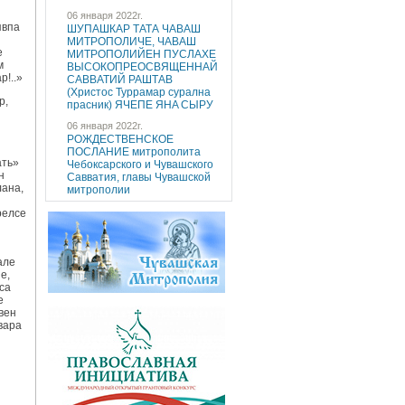
06 января 2022г.
явпа
ШУПАШКАР ТАТА ЧAВАШ
МИТРОПОЛИЧE, ЧAВАШ
е
МИТРОПОЛИЙEН ПУCЛAХE
м
ВЫСОКОПРЕОСВЯЩЕННAЙ
р!..»
САВВАТИЙ РАШТАВ
(Христос Туррaмaр cуралнa
р,
праcник) ЯЧEПЕ ЯНA CЫРУ
06 января 2022г.
РОЖДЕСТВЕНСКОЕ
ПОСЛАНИЕ митрополита
ать»
Чебоксарского и Чувашского
н
Савватия, главы Чувашской
ланa,
митрополии
рeлсе
aлe
е,
са
е
вeн
вaра