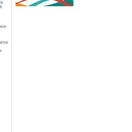
се
ир
тесе
кeтсе
х