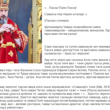
«…Пасха! Паян Пасха!
Савaнса пeр-пeрне ыталар!..»
(Пасхaн стихири)
Шупашкарпа Чaваш епархийeнчи савнa
тaванaмaрсем – священниксем, монахсем, Ту
юратакан пeтeм халaх!
Сире пурсaра та тулли савaнaçлa чун-чeремр
Пасха уявeн çeнтер?ллe те мухтавлa сaмахe
саламлатaп – Христос чeрeлнe!
Акa eнтe хeрeх кун тaсaлнa Аслa типe вaхaчe 
кайрe. Аслa типe вaл – тeне çирeп тытса уяни,
туни, аслa ырaлaхлa Турaран «пире таса шух
мaл пар» тесе йaлaнни (таса пурaнaçлa Ефрем Сирин кeлли). Паллах eнтe, т
е малашне те Турра юрaхлa тaвас eçсем вeçленнине пeлтермест. Паянхи кун
açe», Таса Пасха – çитрe. Aна пeтeм тeнче мухтаса аслaлать, мухтав юррисен
мaр чeрeлсе тaрсан мирa илсе пынa хeрарaмсене: «Савaнaр!» тенe (Мф. 28:9)
а Хeр, савaн! Тата савaн! Тетeп, Ывaлу чeрeлсе тaчe!..» тенe (Пасха канонeнч
анчaка çухатса кулянни те, хaрани те пулмалла мар паян – «…Христос чeрeлс
çак сaмахсене, Христос мухтавлaн чeрeлсе тaнaшaн хeпeртесе савaнар, ырa, 
вaнaç шaв-шавлa та хeвeш?ллe пурaнaçри пeтeм йывaрлaха, пeтeм чaрмава с
т мар, вaл – вилeме çeнтерни, тамaк тыткaнлaхне аркатни: эпир «вилeм пeтни
нaçа уявлатпaр».