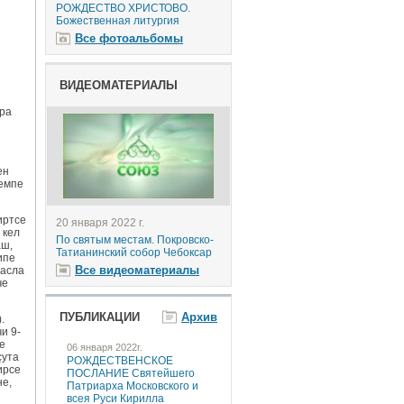
РОЖДЕСТВО ХРИСТОВО.
Божественная литургия
Все фотоальбомы
ВИДЕОМАТЕРИАЛЫ
рра
ен
семпе
иртсе
20 января 2022 г.
 кeл
По святым местам. Покровско-
aш,
Татианинский собор Чебоксар
ипe
Все видеоматериалы
 аслa
че
ПУБЛИКАЦИИ
Архив
.
и 9-
е
06 января 2022г.
çутa
РОЖДЕСТВЕНСКОЕ
ирсе
ПОСЛАНИЕ Святейшего
не,
Патриарха Московского и
всея Руси Кирилла