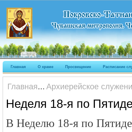
Главная
О храме
Просвещение
Расписание сл
...
Главная
Архиерейское служен
Неделя 18-я по Пятид
В Неделю 18-я по Пятид