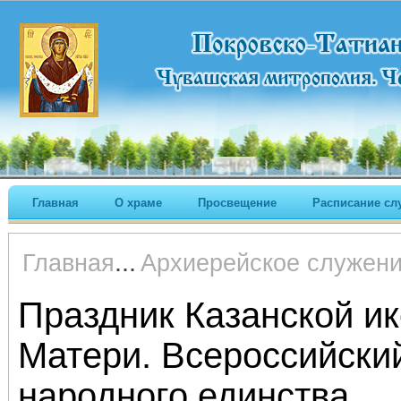
Главная
О храме
Просвещение
Расписание сл
...
Главная
Архиерейское служен
Праздник Казанской и
Матери. Всероссийски
народного единства