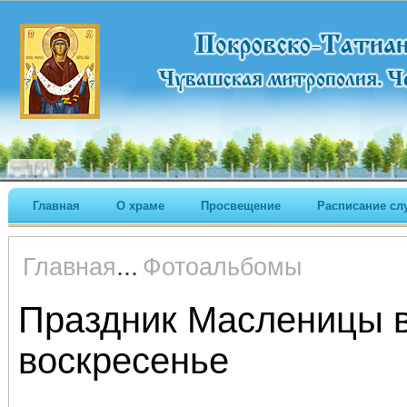
Главная
О храме
Просвещение
Расписание сл
...
Главная
Фотоальбомы
Праздник Масленицы 
воскресенье