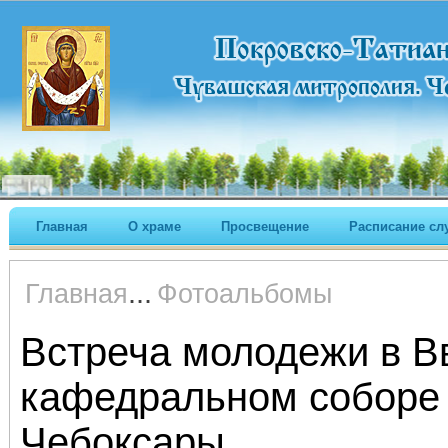
Главная
О храме
Просвещение
Расписание сл
...
Главная
Фотоальбомы
Встреча молодежи в В
кафедральном соборе 
Чебоксары