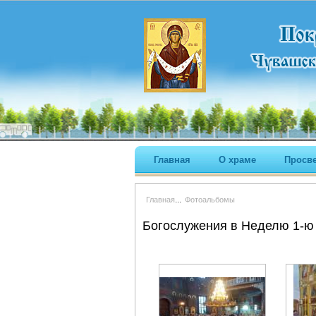
Главная
О храме
Просв
...
Главная
Фотоальбомы
Богослужения в Неделю 1-ю 