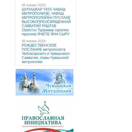
06 января 2022г.
ШУПАШКАР ТАТА ЧAВАШ
МИТРОПОЛИЧE, ЧAВАШ
МИТРОПОЛИЙEН ПУCЛAХE
ВЫСОКОПРЕОСВЯЩЕННAЙ
САВВАТИЙ РАШТАВ
(Христос Туррaмaр cуралнa
праcник) ЯЧEПЕ ЯНA CЫРУ
06 января 2022г.
РОЖДЕСТВЕНСКОЕ
ПОСЛАНИЕ митрополита
Чебоксарского и Чувашского
Савватия, главы Чувашской
митрополии