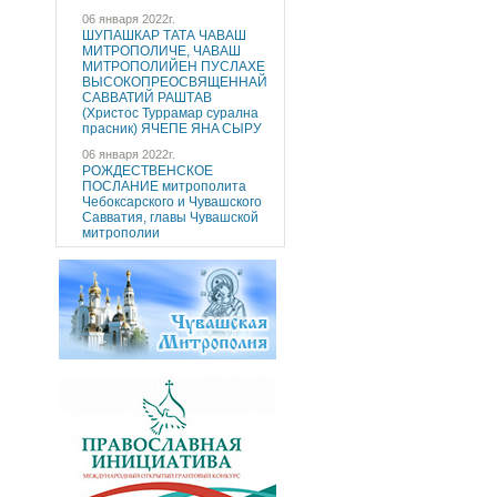
06 января 2022г.
ШУПАШКАР ТАТА ЧAВАШ
МИТРОПОЛИЧE, ЧAВАШ
МИТРОПОЛИЙEН ПУCЛAХE
ВЫСОКОПРЕОСВЯЩЕННAЙ
САВВАТИЙ РАШТАВ
(Христос Туррaмaр cуралнa
праcник) ЯЧEПЕ ЯНA CЫРУ
06 января 2022г.
РОЖДЕСТВЕНСКОЕ
ПОСЛАНИЕ митрополита
Чебоксарского и Чувашского
Савватия, главы Чувашской
митрополии