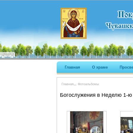
Главная
О храме
Просв
...
Главная
Фотоальбомы
Богослужения в Неделю 1-ю 