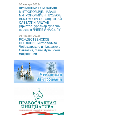
06 января 2022г.
ШУПАШКАР ТАТА ЧAВАШ
МИТРОПОЛИЧE, ЧAВАШ
МИТРОПОЛИЙEН ПУCЛAХE
ВЫСОКОПРЕОСВЯЩЕННAЙ
САВВАТИЙ РАШТАВ
(Христос Туррaмaр cуралнa
праcник) ЯЧEПЕ ЯНA CЫРУ
06 января 2022г.
РОЖДЕСТВЕНСКОЕ
ПОСЛАНИЕ митрополита
Чебоксарского и Чувашского
Савватия, главы Чувашской
митрополии