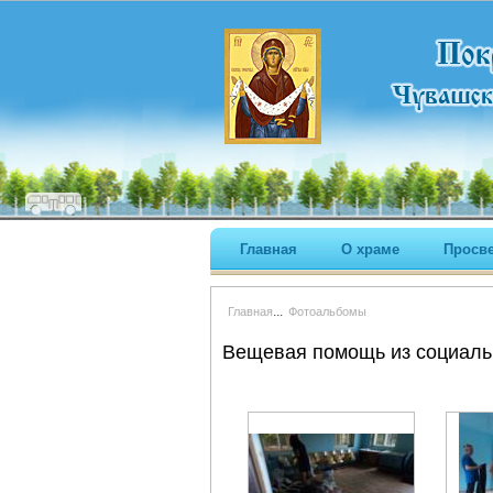
Главная
О храме
Просв
...
Главная
Фотоальбомы
Вещевая помощь из социальн