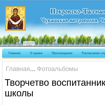
Главная
О храме
Просвещение
Расписание сл
...
Главная
Фотоальбомы
Творчетво воспитанни
школы