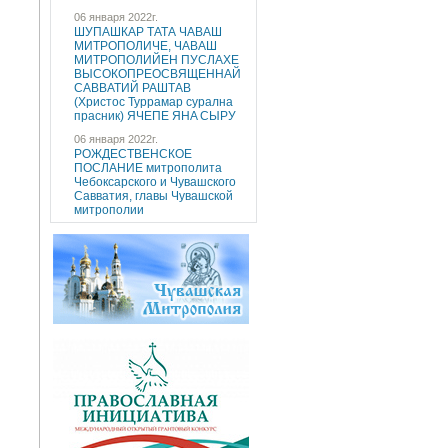
06 января 2022г.
ШУПАШКАР ТАТА ЧAВАШ
МИТРОПОЛИЧE, ЧAВАШ
МИТРОПОЛИЙEН ПУCЛAХE
ВЫСОКОПРЕОСВЯЩЕННAЙ
САВВАТИЙ РАШТАВ
(Христос Туррaмaр cуралнa
праcник) ЯЧEПЕ ЯНA CЫРУ
06 января 2022г.
РОЖДЕСТВЕНСКОЕ
ПОСЛАНИЕ митрополита
Чебоксарского и Чувашского
Савватия, главы Чувашской
митрополии