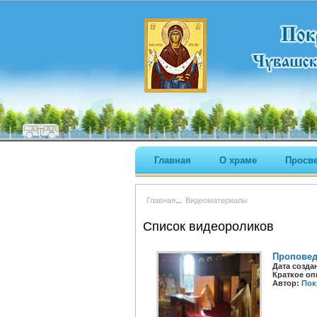
Главная
О храме
Просв
...
Главная
Видеоматериалы
Список видеороликов
Проповед
Дата созда
Краткое оп
Автор:
Пок