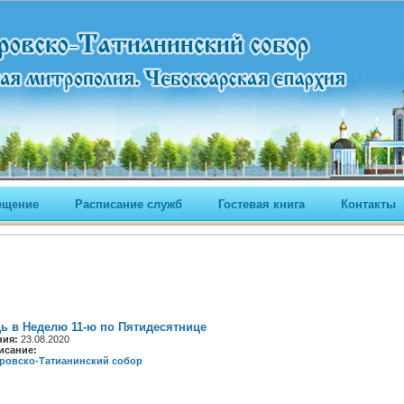
ещение
Расписание служб
Гостевая книга
Контакты
ь в Неделю 11-ю по Пятидесятнице
ния:
23.08.2020
исание:
ровско-Татианинский собор