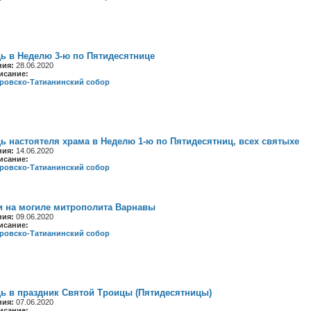
ь в Неделю 3-ю по Пятидесятнице
ния:
28.06.2020
исание:
ровско-Татианинский собор
ь настоятеля храма в Неделю 1-ю по Пятидесятниц, всех святыхе
ния:
14.06.2020
исание:
ровско-Татианинский собор
и на могиле митрополита Варнавы
ния:
09.06.2020
исание:
ровско-Татианинский собор
ь в праздник Святой Троицы (Пятидесятницы)
ния:
07.06.2020
исание: